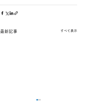
すべて表示
最新記事
本日の１８金 買取 預り価
本日の１８金 買