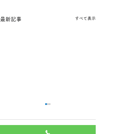
すべて表示
最新記事
本日の１８金 買取 預り価
本日の１８金 買
格
格
コメント