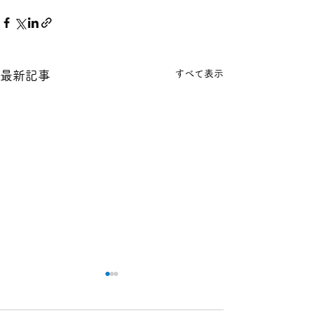
すべて表示
最新記事
本日の１８金 買取 預り価
本日の１８金 買