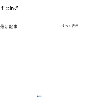
すべて表示
最新記事
本日の１８金 買取 預り価
本日の１８金 買