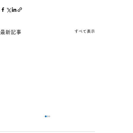
すべて表示
最新記事
本日の１８金 買取 預り価
本日の１８金 買