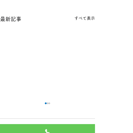
すべて表示
最新記事
本日の１８金 買取 預り価
本日の１８金 買
格
格
コメント