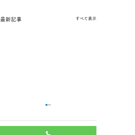
すべて表示
最新記事
本日の１８金 買取 預り価
本日の１８金 買
格
格
コメント