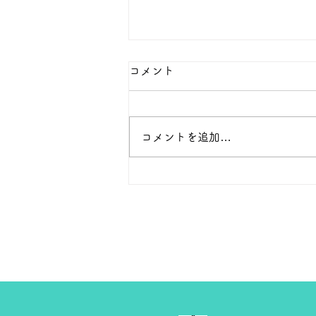
本日の１８金 買取 預り価格
コメント
本日 １８金 1グラム １６５００
円で預かります。買い取ります。
次回のお休みは８月８日です。
コメントを追加…
よろしくお願いします。 ＴＥ
Ｌ ０２７－３２３－８５２３