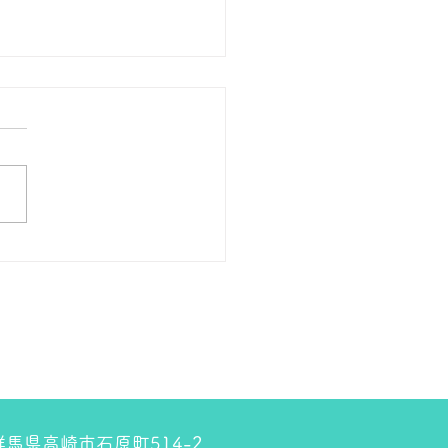
の１８金 買取 預り価格
 １８金 1グラム １５９００
預かります。買い取ります。
のお休みは８月８日です。
しくお願いします。 ＴＥ
０２７－３２３－８５２３
4 群馬県高崎市石原町514-2