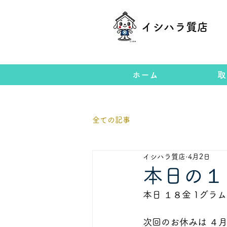
イシハラ質店
ホーム
取
全ての記事
イシハラ質店
4月2日
本日の１
本日 １８金 1グラ
次回のお休みは ４